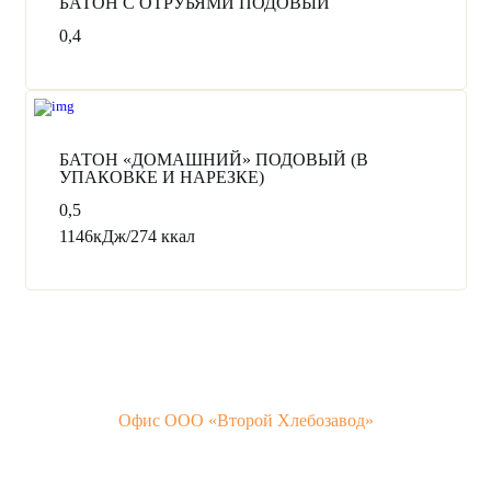
БАТОН С ОТРУБЯМИ ПОДОВЫЙ
0,4
БАТОН «ДОМАШНИЙ» ПОДОВЫЙ (В
УПАКОВКЕ И НАРЕЗКЕ)
0,5
1146кДж/274 ккал
Офис ООО «Второй Хлебозавод»
Симферополь,
ул. Студенческая, 18. пом., 3А
т/ф
+7 (3652) 600-685