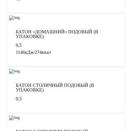
Режим работы:
Пн-Пт с 10:00 до 20:00.
Сб с 10:00 до 17:00.
Вс - выходной.
БАТОН «ДОМАШНИЙ» ПОДОВЫЙ (В
УПАКОВКЕ)
Отдел продаж:
+7 (978) 870 70 73
0,5
( МТС диспетчер)
+7 (978) 023 22 07
1146кДж/274ккал
(МТС диспетчер)
+7 (978) 663 82 54
(Волна диспетчер)
Администрация:
+7 (3652) 248 189
+7 (3652) 600 685
БАТОН СТОЛИЧНЫЙ ПОДОВЫЙ (В
УПАКОВКЕ)
0,5