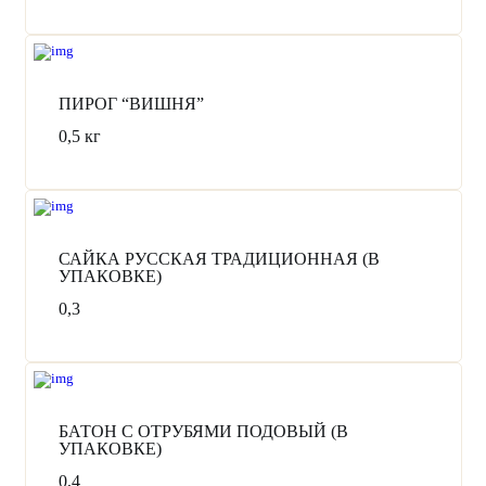
ПИРОГ “ВИШНЯ”
0,5 кг
О компании
Каталог продукции
САЙКА РУССКАЯ ТРАДИЦИОННАЯ (В
УПАКОВКЕ)
Сервис онлайн заказов
0,3
Сотрудничество с магазинами
Статьи
Поставщикам
Контакты
БАТОН С ОТРУБЯМИ ПОДОВЫЙ (В
УПАКОВКЕ)
Офис: Симферополь,
0,4
ул. Студенческая, 18. пом., 3А