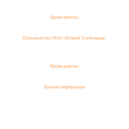
2hlebozavod@gmail.com
Время работы:
Пн-Пт с 10:00 до 20:00.
Сб с 10:00 до 17:00.
Вс - выходной.
Производство ООО «Второй Хлебозавод»
Симферополь,
Московское шоссе, 11 км.
Индекс: 295493
+7 (3652) 248 189
+7 (978) 870 70 73
Время работы:
Пн-Пт с 10:00 до 20:00
Сб с 10:00 до 17:00
Вс - выходной.
Важная информация
О компании
Политика конфиденциальности
Каталог продукции
Сервис онлайн заказов