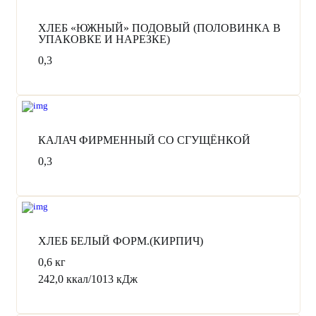
Сб с 10:00 до 17:00.
Вс - выходной.
ХЛЕБ «ЮЖНЫЙ» ПОДОВЫЙ (ПОЛОВИНКА В
УПАКОВКЕ И НАРЕЗКЕ)
Отдел продаж:
0,3
+7 (978) 870 70 73
( МТС диспетчер)
+7 (978) 023 22 07
(МТС диспетчер)
+7 (978) 663 82 54
(Волна диспетчер)
Администрация:
+7 (3652) 248 189
КАЛАЧ ФИРМЕННЫЙ СО СГУЩЁНКОЙ
+7 (3652) 600 685
0,3
ХЛЕБ БЕЛЫЙ ФОРМ.(КИРПИЧ)
0,6 кг
242,0 ккал/1013 кДж