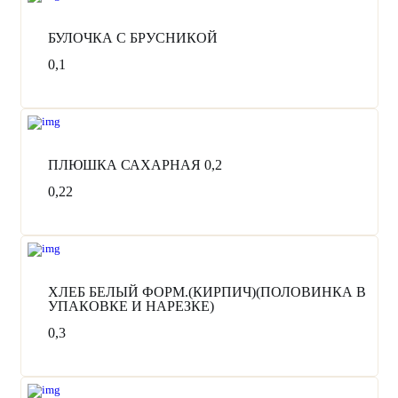
БУЛОЧКА С БРУСНИКОЙ
0,1
О компании
Каталог продукции
ПЛЮШКА САХАРНАЯ 0,2
Сервис онлайн заказов
0,22
Сотрудничество с магазинами
Статьи
Поставщикам
Контакты
ХЛЕБ БЕЛЫЙ ФОРМ.(КИРПИЧ)(ПОЛОВИНКА В
УПАКОВКЕ И НАРЕЗКЕ)
Офис: Симферополь,
0,3
ул. Студенческая, 18. пом., 3А
Режим работы:
Пн-Пт с 10:00 до 20:00.