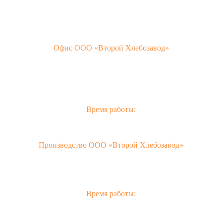
Офис ООО «Второй Хлебозавод»
Симферополь,
ул. Студенческая, 18. пом., 3А
т/ф
+7 (3652) 600-685
2hlebozavod@gmail.com
Время работы:
Пн-Пт с 10:00 до 20:00.
Сб с 10:00 до 17:00.
Вс - выходной.
Производство ООО «Второй Хлебозавод»
Симферополь,
Московское шоссе, 11 км.
Индекс: 295493
+7 (3652) 248 189
+7 (978) 870 70 73
Время работы:
Пн-Пт с 10:00 до 20:00
Сб с 10:00 до 17:00
Вс - выходной.